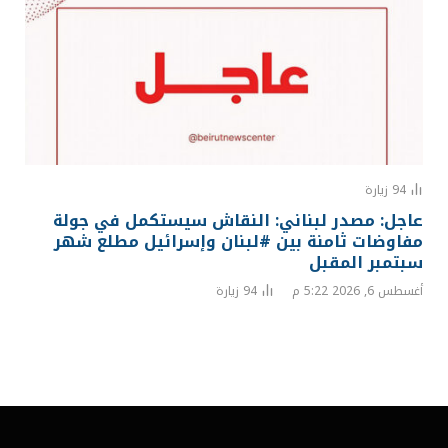
94
زيارة
عاجل: مصدر لبناني: النقاش سيستكمل في جولة
مفاوضات ثامنة بين #لبنان وإسرائيل مطلع شهر
سبتمبر المقبل
أغسطس 6, 2026 5:22 م
94
زيارة