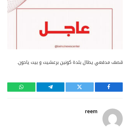
قصف مدفعي يطال بلدة كونين برعشيت و بيت ياحون.
فيسبوك
تويتر
تيلقرام
واتساب
reem