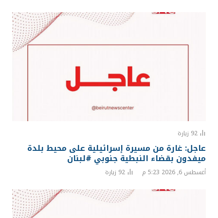
92
زيارة
عاجل: غارة من مسيرة إسرائيلية على محيط بلدة
ميفدون بقضاء النبطية جنوبي #لبنان
أغسطس 6, 2026 5:23 م
92
زيارة