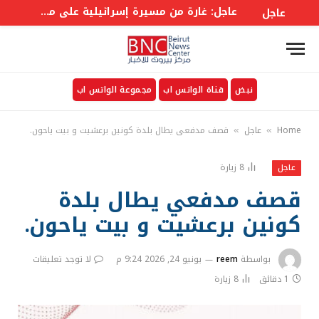
عاجل: غارة من مسيرة إسرائيلية على محيط بلدة ميفدون بقضاء النبطية جنوبي #لبنان
عاجل
نبض
قناة الواتس اب
مجموعة الواتس اب
Home
عاجل
قصف مدفعي يطال بلدة كونين برعشيت و بيت ياحون.
»
»
8
زيارة
عاجل
قصف مدفعي يطال بلدة
كونين برعشيت و بيت ياحون.
بواسطة
reem
يونيو 24, 2026 9:24 م
لا توجد تعليقات
1 دقائق
8
زيارة