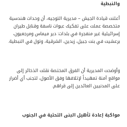
والنبطية
أعلنت قيادة الجيش – مديرية التوجيه، أن وحدات هندسية
متخصصة عملت على تفكيك عبوات ناسفة وقنابل طيران
إسرائيلية غير منفجرة في بلدات: دير ميماس ومرجعيون،
برعشيت في بنت جبيل، زبدين، الشرقية، وتول في النبطية.
وأوضحت المديرية أن الفرق المختصة نقلت الذخائر إلى
مواقع آمنة تمهيداً لإتلافها وفق الأصول، لتجنب أي أضرار
على المدنيين العائدين إلى قراهم.
مواكبة إعادة تأهيل البنى التحتية في الجنوب