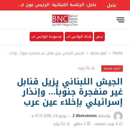
عاجل: الرئاسة اللبنانية: الرئيس عون أبلغ الوزراء أن واشنطن ستعمل على معالجة وقف إطلاق النار والمناطق التجريبية
عاجل
نبض
قناة الواتس اب
مجموعة الواتس اب
Home
أخبار محلية
الجيش اللبناني يزيل قنابل غير منفجرة جنوباً… وإنذار إسرائيلي بإخلاء عين عرب
»
»
52
زيارة
أخبار محلية
الجيش اللبناني يزيل قنابل
غير منفجرة جنوباً… وإنذار
إسرائيلي بإخلاء عين عرب
بواسطة
Z Bbeirutnews
يونيو 24, 2026 3:19 م
لا توجد تعليقات
2 دقائق
52
زيارة