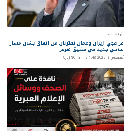
80
زيارة
عراقجي: إيران وعُمان تقتربان من اتفاق بشأن مسار
ملاحي جديد في مضيق هرمز
أغسطس 8, 2026 1:48 م
80
زيارة