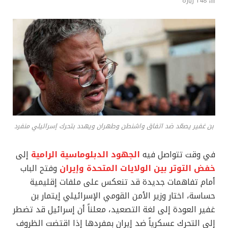
148
زيارة
بن غفير يصعّد ضد اتفاق واشنطن وطهران ويهدد بتحرك إسرائيلي منفرد
في وقت تتواصل فيه
الجهود الدبلوماسية الرامية
إلى
خفض التوتر بين الولايات المتحدة وإيران
وفتح الباب
أمام تفاهمات جديدة قد تنعكس على ملفات إقليمية
حساسة، اختار وزير الأمن القومي الإسرائيلي إيتمار بن
غفير العودة إلى لغة التصعيد، معلناً أن إسرائيل قد تضطر
إلى التحرك عسكرياً ضد إيران بمفردها إذا اقتضت الظروف