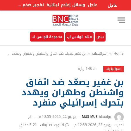
عاجل: وسائل إعلام لبنانية: تفجير ضخم نفذه العـ.ـ ـدو الإســـرائيلي في وادي السلوقي بالجنوب اللبناني
عاجل
نبض
قناة الواتس اب
مجموعة الواتس اب
Home
إسرائيليات
بن غفير يصعّد ضد اتفاق واشنطن وطهران ويهدد بتحرك إسرائيلي منفرد
»
»
148
زيارة
إسرائيليات
بن غفير يصعّد ضد اتفاق
واشنطن وطهران ويهدد
بتحرك إسرائيلي منفرد
بواسطة
MUS MUS
يونيو 22, 2026 12:55 م
آخر
تحديث:
يونيو 22, 2026 12:59 م
لا توجد تعليقات
5 دقائق