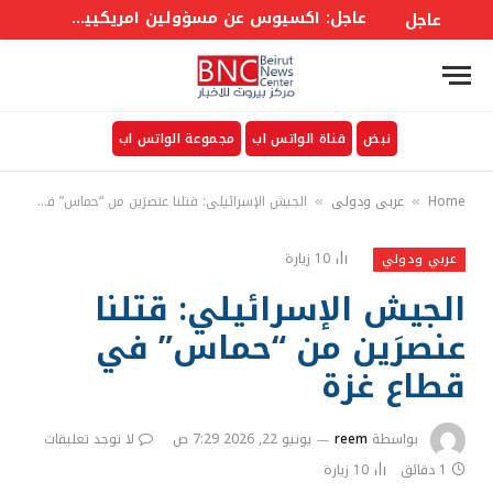
عاجل: أكسيوس عن مسؤولين أمريكيين: ترامب كان يميل قبل أسبوع إلى استئناف الحرب لكنه اقتنع بخفض التصعيد حالياً
عاجل
نبض
قناة الواتس اب
مجموعة الواتس اب
Home
عربي ودولي
الجيش الإسرائيلي: قتلنا عنصرَين من “حماس” في قطاع غزة
»
»
10
زيارة
عربي ودولي
الجيش الإسرائيلي: قتلنا
عنصرَين من “حماس” في
قطاع غزة
بواسطة
reem
يونيو 22, 2026 7:29 ص
لا توجد تعليقات
1 دقائق
10
زيارة