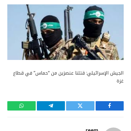
الجيش الإسرائيلي: قتلنا عنصرَين من “حماس” في قطاع
غزة
فيسبوك
تويتر
تيلقرام
واتساب
reem