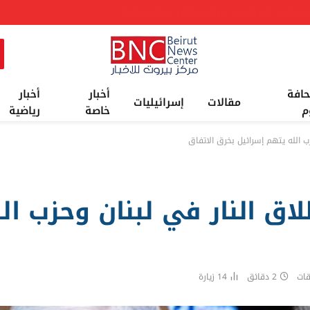
عاجل: موقع المرشد الإيراني: تعيين محسن رضائي ممثلا للمرشد السيد مجتبى الخامنئي في المجلس الأعلى للأمن القومي
حافة
أخبار
أخبار
مقالات
إسرائيليات
م
خاصة
رياضية
ب الله يتهم إسرائيل بخرق الاتفاق
اق النار في لبنان وحزب ال
قات
2 دقائق
14
زيارة