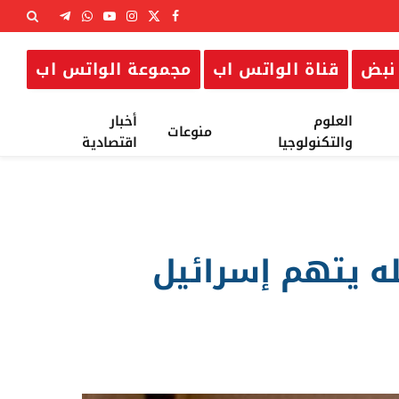
X
فيسبوك
الانستغرام
يوتيوب
واتساب
تيلقرام
(Twitter)
نبض
قناة الواتس اب
مجموعة الواتس اب
العلوم
أخبار
منوعات
والتكنولوجيا
اقتصادية
له يتهم إسرائيل