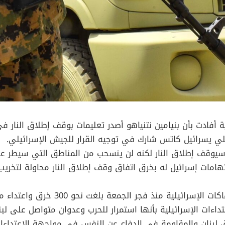
ئيلي يسرائيل كاتس شارك في توجيه القرار للجيش الإسرائيلي.
سيوقف إطلاق النار لكنه لن ينسحب من المناطق التي سيطر عل
اتهامات إسرائيل له بخرق اتفاق وقف إطلاق النار محاولة لتخريب
لإسرائيلية منذ فجر الجمعة بلغت نحو 300 خرق واعتداء موثق.
داءات الإسرائيلية بأنها استمرار للحرب وعدوان متواصل على لبن
لبنان والمقاومة في الدفاع عن النفس في مواجهة الاعتداءات 