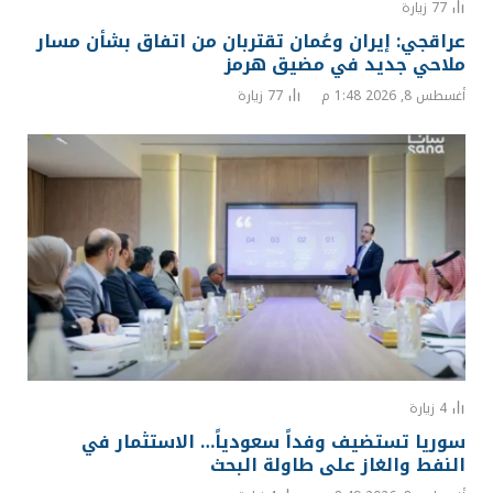
77
زيارة
عراقجي: إيران وعُمان تقتربان من اتفاق بشأن مسار
ملاحي جديد في مضيق هرمز
أغسطس 8, 2026 1:48 م
77
زيارة
4
زيارة
سوريا تستضيف وفداً سعودياً… الاستثمار في
النفط والغاز على طاولة البحث