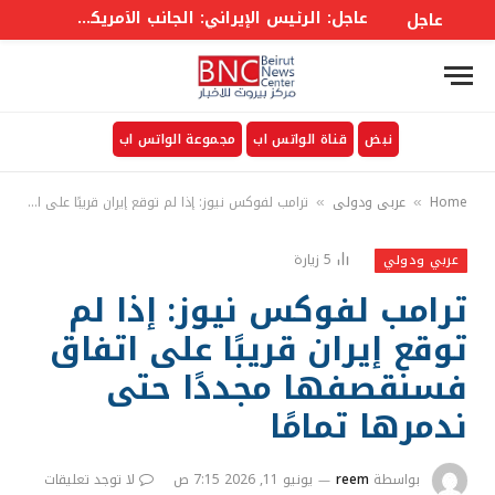
عاجل: الرئيس الإيراني: الجانب الأمريكي خالف بند مضيق هرمز في مذكرة التفاهم ونحن بدورنا رددنا عليهم
عاجل
نبض
قناة الواتس اب
مجموعة الواتس اب
Home
عربي ودولي
ترامب لفوكس نيوز: إذا لم توقع إيران قريبًا على اتفاق فسنقصفها مجددًا حتى ندمرها تمامًا
»
»
5
زيارة
عربي ودولي
ترامب لفوكس نيوز: إذا لم
توقع إيران قريبًا على اتفاق
فسنقصفها مجددًا حتى
ندمرها تمامًا
بواسطة
reem
يونيو 11, 2026 7:15 ص
لا توجد تعليقات