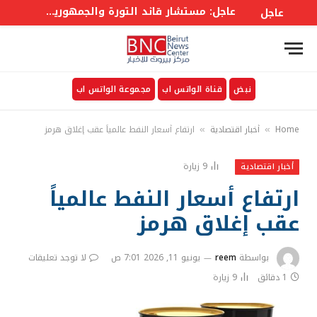
عاجل: مستشار قائد الثورة والجمهورية للشؤون السياسية والدولية على أكبر ولايتي: التطورات الأخيرة تحققت بفضل صمود القوات المسلحة والشعب الإيراني وشجاعة جبهة المقاومة
عاجل
نبض
قناة الواتس اب
مجموعة الواتس اب
Home
أخبار اقتصادية
ارتفاع أسعار النفط عالمياً عقب إغلاق هرمز
»
»
9
زيارة
أخبار اقتصادية
ارتفاع أسعار النفط عالمياً
عقب إغلاق هرمز
بواسطة
reem
يونيو 11, 2026 7:01 ص
لا توجد تعليقات
1 دقائق
9
زيارة