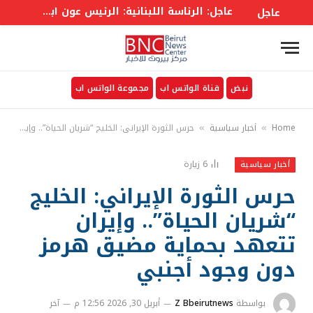
عاجل: الرئاسة اللبنانية: الرئيس عون أبلغ الوزراء أن واشنطن ستعمل على معالجة وقف إطلاق النار والمناطق التجريبية
عاجل
نبض
قناة الواتس اب
مجموعة الواتس اب
Home
أخبار سياسية
حرس الثورة الإيراني: الخليج “شريان الحياة”.. وإيران تتعهد بحماية مضيق هرمز دون وجود أجنبي
»
»
6
زيارة
أخبار سياسية
حرس الثورة الإيراني: الخليج
“شريان الحياة”.. وإيران
تتعهد بحماية مضيق هرمز
دون وجود أجنبي
بواسطة
Z Bbeirutnews
أبريل 30, 2026 12:56 م
آخر