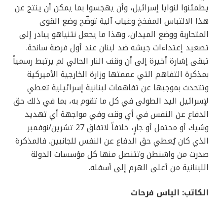
يطمئنوا لنوايا إسرائيل، وأن يهجسوا بما يمكن أن ينتج عن
هذا الالتباس المفخخ وغياب آلية توضّح وضع القوى
المتحاربة ووضع الميدان، وهذا ما يجعل نتنياهو يبادر إلى
تصعيد إعتداءات جيشه ضد لبنان عند أول فرصة سانحة.
تبقى إشارة أخيرة إلى أن وقف النار الحالي لم يرتبط رسمياً
بمذكرة التفاهم التي عممتها وزارة الخارجية الأميركية
وتتحدث بموجبها عن تفاهمات لبنانية إسرائيلية تعطي
لإسرائيل اليد الطولى في كل ما تقوم به، بما في ذلك حق
الدفاع عن النفس في أي وقت وفي مواجهة أي تهديد
وشيك أو محتمل أو جارٍ، خلافاً لاتفاق 27 تشرين/نوفمبر
الذي كان يُعطي حق الدفاع عن النفس للجانبين. فالمذكرة
صدرت من واشنطن وتتنصل منها كل مؤسسات الدولة
اللبنانية من أعلى الهرم إلى أسفله.
الكاتب: الياس فرحات