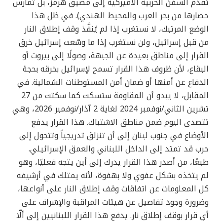
تقدم السفن الحربية الأميركية إلى مضيق هرمز، بل تمارس
حصارها من بحر العرب والمحيط الهندي). في ظل هذا
الوضع المرتبك، لا نستغرب إذا لم يُنفَّذ وقف إطلاق النار
من قبل إسرائيل، ولن نستغرب إذا ما وسّعت إسرائيل خرق
القرار إلى مناطق بعيدة عن الجبهة، وصولًا إلى بيروت أو
البقاع، لأن ظروف هذا القرار تسمح لإسرائيل بخرقه بحجة
الدفاع عن أمنها أو ضمان أمن المستوطنات الشمالية. في
المقابل، لا يبدو أن المقاومة ستسكت كما سكتت من 27
تشرين الثاني/نوفمبر 2024 لغاية 2 آذار/نوفمبر 2026، وهي
تتصدى اليوم ضمن مناطق الاشتباك. هذا القرار يدفع
الأوضاع في جنوب لبنان إلى أن تنزلق تدريجياً وتتحول إلى
حرب قد تمتد إلى الداخل اللبناني والعمق الإسرائيلي.
طبعًا، من أصدر هذا القرار يدرك إلى أين يتجه فعليًا، وهو
لم يتخذه بشكل عفوي ولا بهفوة، لأنه يمتلك في أرشيفه
كل المعلومات عن اتفاقات وقف إطلاق النار على أنواعها،
وضرورة وجود تفاصيل عن هيئات المراقبة والإشراف على
أي قرار بوقف إطلاق نار. يدفع هذا القرار اللبنانيين إلى ألّا