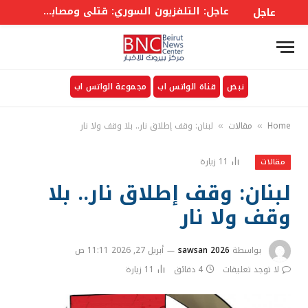
عاجل: التلفزيون السوري: قتلى ومصابون في انفجار عبوة ناسفة بحافلة ركاب في جرمانا بريف #دمشق
عاجل
نبض
قناة الواتس اب
مجموعة الواتس اب
Home
مقالات
لبنان: وقف إطلاق نار.. بلا وقف ولا نار
»
»
11
زيارة
مقالات
لبنان: وقف إطلاق نار.. بلا
وقف ولا نار
بواسطة
sawsan 2026
أبريل 27, 2026 11:11 ص
لا توجد تعليقات
4 دقائق
11
زيارة