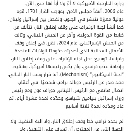
وزارة الخارجية الأميركية لا أمّ ولا أباَ لها حتى الآن.
عام 2006، أنشأ مجلس الأمن، بموجب القرار 1701، قوة
دولية معززة تنتشر في الجنوب وتفصل بين إسرائيل ولبنان،
كما أنشأ لجنة الإشراف على وقف إطلاق النار، تتألف من
ضابط من القوة الدولية، وآخر من الجيش اللبناني، وثالث
من الجيش الإسرائيلي. عام 2024، تقرر، في إعلان وقف
الأعمال العدائية الذي أصدرته حكومتا الولايات المتحدة
وفرنسا، توسيع عمل لجنة الإشراف على وقف إطلاق النار،
وإضافة عضو فرنسي، وأن يكون رئيسها أميركياً، وسُمّيت
“لجنة الميكانيزم” (Mechanism). أما قرار وقف النار الحالي،
فقد صدر عن الرئيس دونالد ترامب شخصيًا، في أعقاب
اتصال هاتفي مع الرئيس اللبناني جوزاف عون ومع رئيس
وزراء إسرائيل بنيامين نتنياهو، وحدّده لمدة عشرة أيام، ثم
عاد ومدّده لمدة ثلاثة أسابيع.
لم يحدد ترامب خط وقف إطلاق النار، ولا آلية التنفيذ، ولا
الجهة التي من المفترض أن تشرف على التنفيذ، ولا