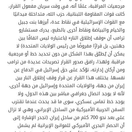
مرجعيات المراقبة، علمًا أنه، في وقت سريان مفعول القرار،
كانت قوات المقاومة اللبنانية، حزب الله، متداخلة ميدانيًا
مع القوات الإسرائيلية في نقاط عدة، أبرزها بنت جبيل
والخيام والبياضة ونقاط أخرى. بالطبع، يدرك مستشارو
ترامب أن «وقف إطلاق النار» (باعتباره ليس اتفاقًا بين
جهتين، بل قرارًا مفروضًا من رئيس الولايات المتحدة) لا
يمكن أن يُطبّق بهذا الشكل من دون تحديد خط أو مرجعية
مراقبة. ولهذا، رافق صدور القرار تصريحات عديدة من ترامب
ومن أركان إدارته، تؤكد على حق إسرائيل في الدفاع عن
نفسها. يختلف هذا القرار عن قرار وقف إطلاق النار بين
إيران من جهة، والولايات المتحدة وإسرائيل من جهة أخرى،
لأنه لا يوجد اتصال جغرافي مباشر بين هذه الدول، ولا
يوجد خط تماس عسكري، سوى ما قد يحدث عندما تقترب
السفن الحربية الأميركية من الساحل الإيراني، وهي لا تزال
على بعد نحو 700 كلم من ساحل إيران. (تجدر الإشارة إلى
أن الحصار البحري الأميركي للموانئ الإيرانية لم يشمل