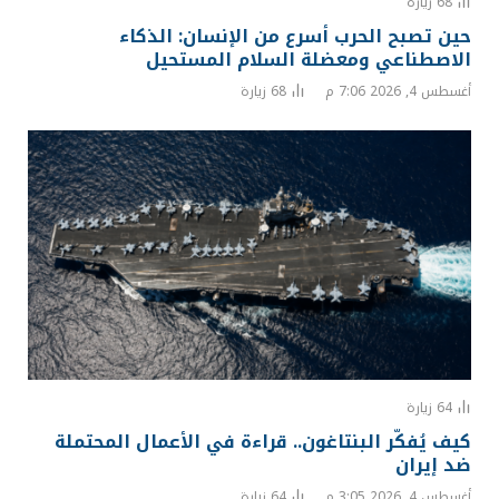
68
زيارة
حين تصبح الحرب أسرع من الإنسان: الذكاء
الاصطناعي ومعضلة السلام المستحيل
أغسطس 4, 2026 7:06 م
68
زيارة
64
زيارة
كيف يُفكّر البنتاغون.. قراءة في الأعمال المحتملة
ضد إيران
أغسطس 4, 2026 3:05 م
64
زيارة