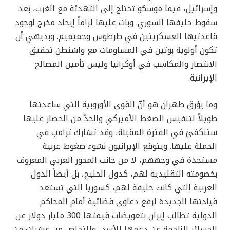
وإسرائيل، فيما موسكو تحتاج إلى التهدئة مع الغرب، بعد
سقوط حليفها السوري. وبات عليها لزاماً إيجاد مخرج لوجود
قاعدتيها العسكريتين في طرطوس وحميميم. وبديهي أن
تكون أولوية بوتين في المساومات مع واشنطن تحقيق
الانتصار والمكاسب في أوكرانيا وليس تأمين المصالح
الإيرانية.
وما يؤرق طهران هو أنّ القوى الأوروبية التي ساعدتها
طويلاً لتنفيس الضغط الأميركي والحدّ من الحصار عليها
ستنكفئ في الفترة المقبلة، وقد تشارك ترامب في
الحملة عليها. ويتوقع الإيرانيون نشوء ضغوط عربية
مستجدة في وجههم، لا من جانب المحور العربي المعروف
بخصومته التقليدية لهم، كدول الخليج، بل أيضاً الدول
العربية التي كانت حليفة لهم، كسوريا التي تستعد
قيادتها الجديدة لرفع دعاوى قضائية أمام المحاكم
الدولية تطالب إيران بتعويضات قيمتها 300 مليار دولار عن
الخسائر الناجمة عن دعمها للأسد، وللتخلص من عشرات من