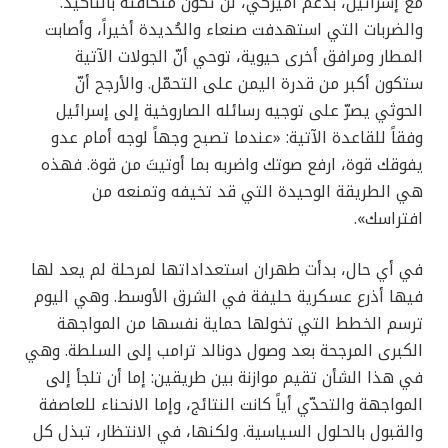
مع إسرائيل، بدعم أميركي، لن تكون متكافئة بالتأكيد.
والضربات التي استهدفت صنعاء والحُديدة أخيراً، وأصابت
المطار ومرافق أخرى حيوية، توحي أنّ الجولات الآتية
ستكون أكبر من قدرة اليمن على التحمّل. والأرجح أنّ
الحوثي يصرّ على توجيه رسائله الصاروخية إلى إسرائيل
وفقاً للقاعدة الآتية: «عندما تصبح وجهاً لوجه أمام عدو
يفوقك قوة، ارفع صوتك واضربه بما أوتيتَ من قوة. فهذه
هي الطريقة الوحيدة التي قد تخيفه وتمنعه من
افتراسك».
في أي حال، بدأت طهران استعداداتها لمرحلة لم يعد لها
فيها أذرع عسكرية حليفة في الشرق الأوسط. وهي اليوم
ترسم الخطط التي تخولها حماية نفسها من المواجهة
الكبرى المرجحة بعد وصول دونالد ترامب إلى السلطة. وهي
في هذا الشأن تقيم موازنة بين طريقين: إما أن تلجأ إلى
المواجهة والتحدّي أياً كانت النتائج، وإما الانحناء للعاصفة
والقبول بالحلول السياسية. ولكنها، في الانتظار، تبذل كل