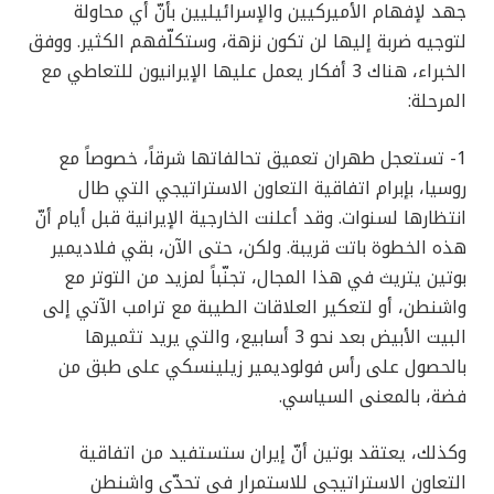
جهد لإفهام الأميركيين والإسرائيليين بأنّ أي محاولة
لتوجيه ضربة إليها لن تكون نزهة، وستكلّفهم الكثير. ووفق
الخبراء، هناك 3 أفكار يعمل عليها الإيرانيون للتعاطي مع
المرحلة:
1- تستعجل طهران تعميق تحالفاتها شرقاً، خصوصاً مع
روسيا، بإبرام اتفاقية التعاون الاستراتيجي التي طال
انتظارها لسنوات. وقد أعلنت الخارجية الإيرانية قبل أيام أنّ
هذه الخطوة باتت قريبة. ولكن، حتى الآن، بقي فلاديمير
بوتين يتريث في هذا المجال، تجنّباً لمزيد من التوتر مع
واشنطن، أو لتعكير العلاقات الطيبة مع ترامب الآتي إلى
البيت الأبيض بعد نحو 3 أسابيع، والتي يريد تثميرها
بالحصول على رأس فولوديمير زيلينسكي على طبق من
فضة، بالمعنى السياسي.
وكذلك، يعتقد بوتين أنّ إيران ستستفيد من اتفاقية
التعاون الاستراتيجي للاستمرار في تحدّي واشنطن