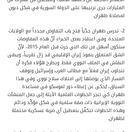
المليارات جرى ترتيبها على الدولة السورية في شكل ديون
لمصلحة طهران.
2- تدرس طهران جدّياً فتح باب التفاوض مجدداً مع الولايات
المتحدة. وفي اعتقاد بعض الخبراء أنّ هذه المفاوضات
ستكون أسهل من تلك التي جرت قبل العام 2015، لأنّ
الشق المتعلق بنفوذ إيران الإقليمي قد زال تقريباً، ويبقى
النقاش في الملف النووي فقط. ويطرح هؤلاء فكرة أن
تتجاوب إيران فعلاً مع مطالب الغرب وإسرائيل وتوقف
المسار الذي يوصلها إلى امتلاك سلاح نووي. وفي هذا
السياق، يُحكى عن إعطاء دور لموسكو في مساعدة
طهران كي تنجز الخطوات العلمية الآيلة إلى جعل المنشآت
النووية الإيرانية ذات صفة سلمية في شكل مؤكّد ودائم.
وهذه الخطوات تتكفّل بتعطيل أي ضربة عسكرية محتملة
لطهران.