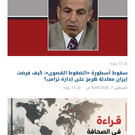
13
زيارة
سقوط أسطورة «الضغوط القصوى»: كيف فرضت
إيران معادلة هرمز على إدارة ترامب؟
أغسطس 7, 2026 8:44 ص
13
زيارة