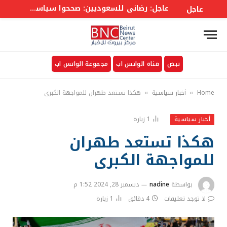
عاجل: عضو لجنة الأمن القومي في البرلمان إبراهيم رضائي يعلق على الاتفاق المعلن بين السعودية وتركيا وباكستان: على السعوديين أن يعلموا أن الاتفاق الورقي لن يجلب لهم الأمن
عاجل
نبض
قناة الواتس اب
مجموعة الواتس اب
Home
أخبار سياسية
هكذا تستعد طهران للمواجهة الكبرى
»
»
1
زيارة
أخبار سياسية
هكذا تستعد طهران
للمواجهة الكبرى
بواسطة
nadine
ديسمبر 28, 2024 1:52 م
لا توجد تعليقات
4 دقائق
1
زيارة