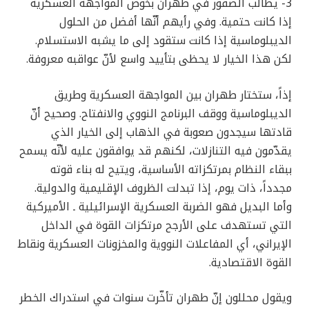
3- يطالب الصقور في طهران بخوض المواجهة العسكرية
إذا كانت حتمية. وفي رأيهم أنّها أفضل من الحلول
الديبلوماسية إذا كانت ستقود إلى ما يشبه الاستسلام.
لكن هذا الخيار لا يحظى بتأييد واسع لأنّ عواقبه معروفة.
إذاً، ستختار طهران بين المواجهة العسكرية وطريق
الديبلوماسية ووقف البرنامج النووي والانفتاح. وصحيح أنّ
قادتها سيجدون صعوبة في الذهاب إلى الخيار الذي
يقدّمون فيه التنازلات، لكنهم قد يوافقون عليه لأنّه يسمح
ببقاء النظام بمرتكزاته الأساسية، ويتيح له بناء قوته
مجدداً، ذات يوم، إذا تبدلت الظروف الإقليمية والدولية.
وأما البديل فهو الضربة العسكرية الإسرائيلية ـ الأميركية
التي تستهدف على الأرجح مرتكزات القوة في الداخل
الإيراني، أي المفاعلات النووية والمخزونات العسكرية ونقاط
القوة الاقتصادية.
ويقول محللون إنّ طهران تأخّرت سنوات في استدراك الخطر