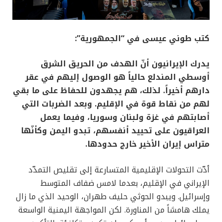
كتب طوني عيسى في “الجمهورية”:
يدرك الإيرانيون أنّ الهدف من الحريق الشرق
أوسطي المندلع حالياً هو الوصول إليهم في عقر
دارهم أخيراً. لذلك، هم يجهدون للحفاظ على ما بقي
لهم من نقاط قوة في الإقليم. وبعد الضربات التي
أصابتهم في غزة ولبنان وسوريا، وفيما يعمل
العراقيون على تحييد أنفسهم، تبدو اليمن وكأنّها
متراس إيران الأخير خارج حدودها.
أدّت التحولات الإقليمية المتسارعة إلى تقليص التمدّد
الإيراني في الإقليم، بعدما لامس ضفاف المتوسط
وإسرائيل. ويبدو الحوثي حليف طهران، الوحيد الذي ما زال
يملك هامشاً من المناورة. لكن المواجهة اليمنية الواسعة